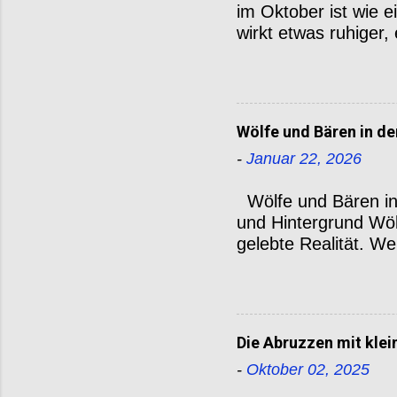
im Oktober ist wie e
wirkt etwas ruhiger,
deshalb reizvoll. Hi
und eine FAQ, damit
Klima & Wetter Tags
besonders Anfang un
Wölfe und Bären in d
gegen 7-8 °C, je na
-
Januar 22, 2026
fällt nicht übermäß
möglich. Die Luft i
Wölfe und Bären in 
fotografieren willst
und Hintergrund Wöl
stark...
gelebte Realität. We
seit Jahrhunderten 
Region Abruzzen mit
der wichtigsten Rüc
Nach Jahrzehnten d
Die Abruzzen mit klei
Jahren ein Umdenke
-
Oktober 02, 2025
Nazionale d’Abruzzo
eine langsame Rückk