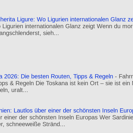
erita Ligure: Wo Ligurien internationalen Glanz ze
o Ligurien internationalen Glanz zeigt Wenn du m
angschlenderst, sieh...
a 2026: Die besten Routen, Tipps & Regeln
-
Fahr
pps & Regeln Die Toskana ist kein Ort – sie ist ei
n, uralt...
inien: Lautlos über einer der schönsten Inseln Eur
er einer der schönsten Inseln Europas Wer Sardini
r, schneeweiße Stränd...