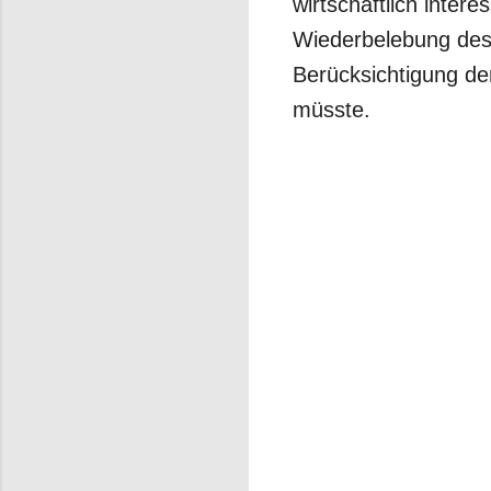
wirtschaftlich intere
Wiederbelebung des 
Berücksichtigung de
müsste.
K
o
m
m
e
n
t
a