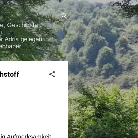
he, Geschichte
n.
r Adria gelegen
iebhaber.
hstoff
nig Aufmerksamkeit