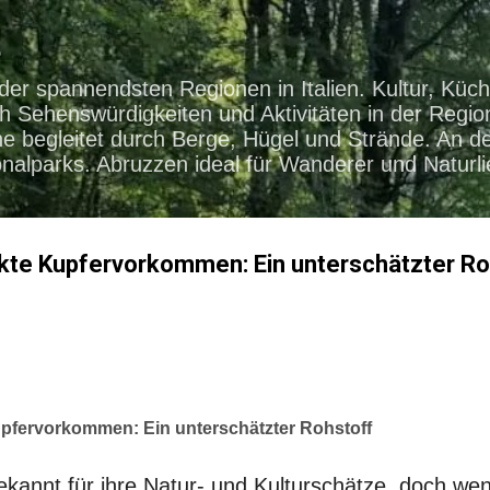
Direkt zum Hauptbereich
e
der spannendsten Regionen in Italien. Kultur, Küc
h Sehenswürdigkeiten und Aktivitäten in der Regio
e begleitet durch Berge, Hügel und Strände. An de
onalparks. Abruzzen ideal für Wanderer und Naturl
kte Kupfervorkommen: Ein unterschätzter Ro
pfervorkommen: Ein unterschätzter Rohstoff
ekannt für ihre Natur- und Kulturschätze, doch we