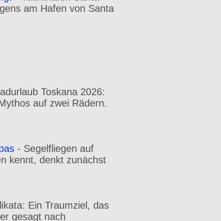
orgens am Hafen von Santa
radurlaub Toskana 2026:
n Mythos auf zwei Rädern.
opas
-
Segelfliegen auf
en kennt, denkt zunächst
likata: Ein Traumziel, das
uer gesagt nach