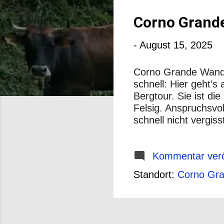
o
s
Corno Grande
t
-
August 15, 2025
s
Corno Grande Wander
schnell: Hier geht’
Bergtour. Sie ist die
Felsig. Anspruchsvol
schnell nicht vergiss
Grande Höhe: 2.912 
Trittsicherheit erfo
Juni bis September 
Kommentar verö
Klettersteigset Die 
Standort:
Corno Gra
Rifugio Franchetti . 
Es gibt Passagen, b
Kurze Pausen l...