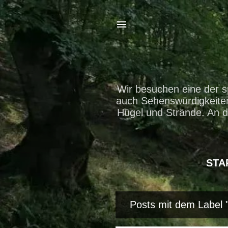
Wir besuchen eine der s
auch Sehenswürdigkeiten 
Hügel und Strände. An d
STA
Posts mit dem Label 
P