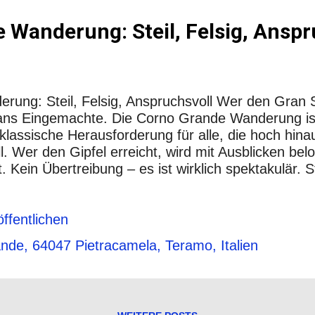
 Wanderung: Steil, Felsig, Anspr
ung: Steil, Felsig, Anspruchsvoll Wer den Gran S
s ans Eingemachte. Die Corno Grande Wanderung ist
 klassische Herausforderung für alle, die hoch hinau
l. Wer den Gipfel erreicht, wird mit Ausblicken bel
t. Kein Übertreibung – es ist wirklich spektakulär. 
Meter Lage: Abruzzen, Italien Schwierigkeitsgrad
rderlich Tourdauer: 6–8 Stunden (Hin- und Rückweg)
Ausrüstung: Feste Wanderschuhe, wetterfeste Klei
ffentlichen
Route: Von der Hütte zum Gipfel Die gängigste Vari
nde, 64047 Pietracamela, Teramo, Italien
Der Aufstieg führt zunächst über Geröllfelder, später
ei denen man die Hände zum Klettern braucht – ni