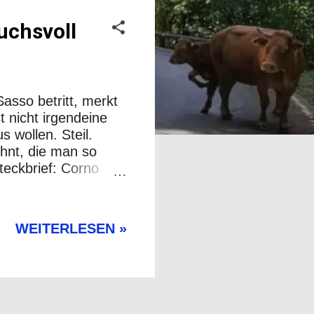
uchsvoll
asso betritt, merkt
 nicht irgendeine
s wollen. Steil.
ohnt, die man so
Steckbrief: Corno
: Hoch,
 Beste Jahreszeit:
dung, ggf.
WEITERLESEN »
ante startet an der
 wird es felsiger.
chts für Angsthasen.