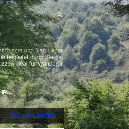
eschichte und Natur aber
ne begleitet durch Berge,
uzzen ideal für Wanderer
HR…
ALLE ANZEIGEN