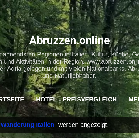
Direkt zum Hauptbereich
Abruzzen.online
pannendsten Regionen in Italien. Kultur, Küche, G
und Aktivitäten in der Region. www.abruzzen.onli
er Adria gelegen und mit vielen Nationalparks. Abr
und Naturliebhaber.
RTSEITE
HOTEL - PREISVERGLEICH
ME
"
Wanderung Italien
" werden angezeigt.