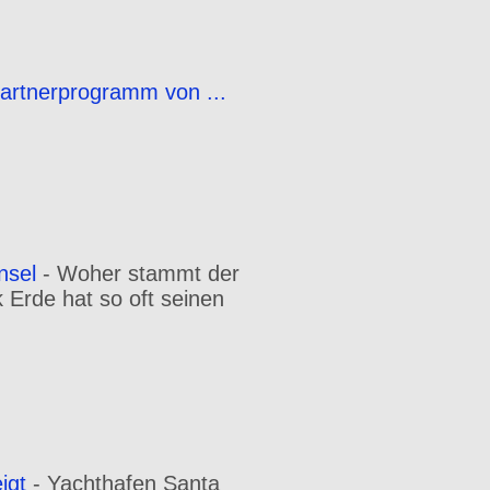
Partnerprogramm von ...
nsel
-
Woher stammt der
Erde hat so oft seinen
igt
-
Yachthafen Santa