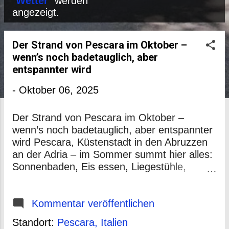
P
"
Wetter
" werden
angezeigt.
o
s
Der Strand von Pescara im Oktober –
t
wenn’s noch badetauglich, aber
s
entspannter wird
-
Oktober 06, 2025
Der Strand von Pescara im Oktober –
wenn’s noch badetauglich, aber entspannter
wird Pescara, Küstenstadt in den Abruzzen
an der Adria – im Sommer summt hier alles:
Sonnenbaden, Eis essen, Liegestühle,
Strandbars. Aber wie sieht es aus, wenn der
Oktober kommt? Ich hab das mal
recherchiert, plus eigene Einschätzungen –
Kommentar veröffentlichen
damit du weißt, ob sich ein Herbst-Trip lohnt.
Standort:
Pescara, Italien
Klima & Wetter: Was erwartet dich