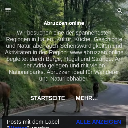
Direkt zum Hauptbereich
Abruzzen.online
Wir besuchen eine der spannendsten
Regionen in Italien. Kultur, Küche, Geschichte
und Natur aber auch Sehenswürdigkeiten und
Aktivitäten in der Region. www.abruzzen.online
begleitet durch Berge, Hügel und Strände. An
der Adria gelegen und mit vielen
Nationalparks. Abruzzen ideal für Wanderer
und Naturliebhaber.
STARTSEITE
MEHR…
Posts mit dem Label
ALLE ANZEIGEN