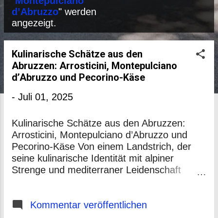
P
"
Montepulciano
d’Abruzzo
" werden
o
angezeigt.
s
t
Kulinarische Schätze aus den
s
Abruzzen: Arrosticini, Montepulciano
d’Abruzzo und Pecorino-Käse
-
Juli 01, 2025
Kulinarische Schätze aus den Abruzzen:
Arrosticini, Montepulciano d’Abruzzo und
Pecorino-Käse Von einem Landstrich, der
seine kulinarische Identität mit alpiner
Strenge und mediterraner Leidenschaft
verteidigt. Die Abruzzen – ein Name, der in
vielen Teilen Europas eher mit
Abgeschiedenheit als mit kulinarischer
Kommentar veröffentlichen
Exzellenz assoziiert wird. Doch diese Region