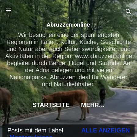
Direkt zum Hauptbereich
Abruzzen.online
Wir besuchen eine der spannendsten
Regionen in Italien. Kultur, Küche, Geschichte
und Natur aber auch Sehenswürdigkeiten und
Aktivitäten in der Region. www.abruzzen.online
begleitet durch Berge, Hügel und Strände. An
der Adria gelegen und mit vielen
Nationalparks. Abruzzen ideal für Wanderer
und Naturliebhaber.
STARTSEITE
MEHR…
Posts mit dem Label
ALLE ANZEIGEN