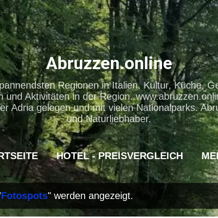
Direkt zum Hauptbereich
Abruzzen.online
pannendsten Regionen in Italien. Kultur, Küche, G
und Aktivitäten in der Region. www.abruzzen.onli
er Adria gelegen und mit vielen Nationalparks. Abr
und Naturliebhaber.
RTSEITE
HOTEL - PREISVERGLEICH
ME
"
Fotospots
" werden angezeigt.