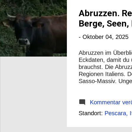
o
s
Abruzzen. Re
t
Berge, Seen, 
s
-
Oktober 04, 2025
Abruzzen im Überblic
Eckdaten, damit du ü
brauchst. Die Abru
Regionen Italiens. 
Sasso-Massiv. Ungefä
Reservate) – viele f
sich in vier Provinz
Bergen, Schluchten,
Kommentar verö
vielseitig – aber du
Standort:
Pescara, I
Fotoreisen in den A
Beste Zeit : Frühlin
weniger Hitze und we