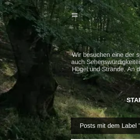
Wir besuchen eine der s
auch Sehenswürdigkeiten 
Hügel und Strände. An d
STA
Posts mit dem Label 
P