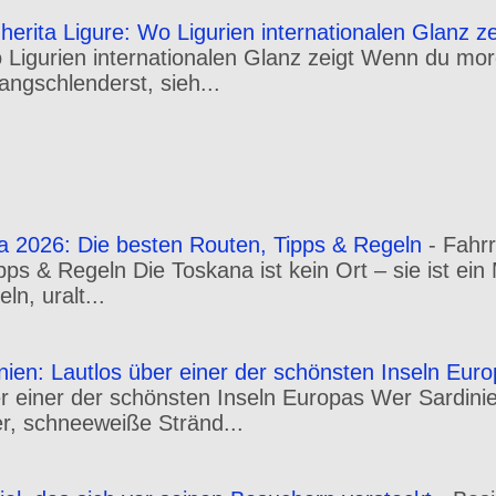
erita Ligure: Wo Ligurien internationalen Glanz ze
o Ligurien internationalen Glanz zeigt Wenn du m
angschlenderst, sieh...
a 2026: Die besten Routen, Tipps & Regeln
-
Fahr
pps & Regeln Die Toskana ist kein Ort – sie ist ei
n, uralt...
inien: Lautlos über einer der schönsten Inseln Eur
er einer der schönsten Inseln Europas Wer Sardini
r, schneeweiße Stränd...