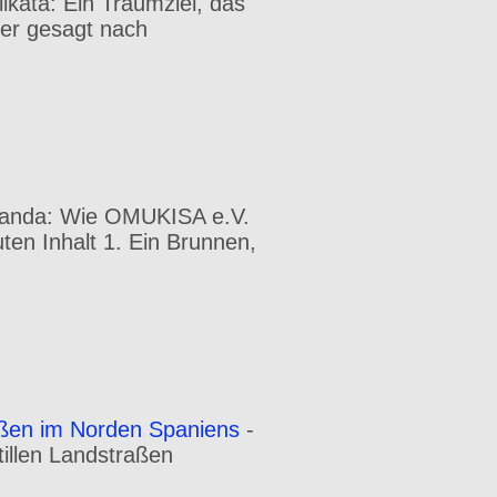
likata: Ein Traumziel, das
uer gesagt nach
ganda: Wie OMUKISA e.V.
uten Inhalt 1. Ein Brunnen,
aßen im Norden Spaniens
-
illen Landstraßen