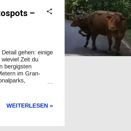
tospots –
 Detail gehen: einige
wieviel Zeit du
n bergigsten
Metern im Gran-
onalparks,
Die Region gliedert
ischung aus Meer,
grafie unglaublich
WEITERLESEN »
. Worauf du bei
tos besser werden:
 oft klares Licht,