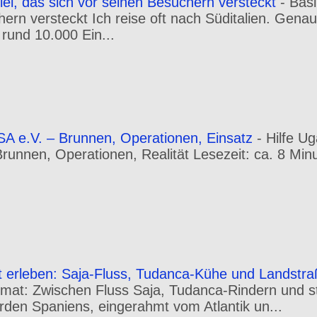
iel, das sich vor seinen Besuchern versteckt
-
Basi
hern versteckt Ich reise oft nach Süditalien. Gena
 rund 10.000 Ein...
A e.V. – Brunnen, Operationen, Einsatz
-
Hilfe U
 Brunnen, Operationen, Realität Lesezeit: ca. 8 Min
t erleben: Saja-Fluss, Tudanca-Kühe und Landstr
mat: Zwischen Fluss Saja, Tudanca-Rindern und st
orden Spaniens, eingerahmt vom Atlantik un...