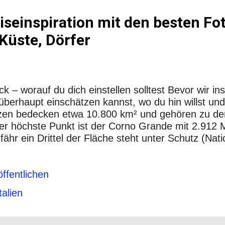
iseinspiration mit den besten Fo
Küste, Dörfer
k – worauf du dich einstellen solltest Bevor wir ins
berhaupt einschätzen kannst, wo du hin willst und 
zzen bedecken etwa 10.800 km² und gehören zu de
Der höchste Punkt ist der Corno Grande mit 2.912 
hr ein Drittel der Fläche steht unter Schutz (Nati
otogene Ecken liegen mitten im Naturschutzgebiet. 
en: L’Aquila, Teramo, Pescara und Chieti. Diese M
 Seen und Kulturorten macht die Abruzzen für Foto
ffentlichen
 kannst nicht alles sehen. Plane also Schwerpunkte
talien
bruzzen achten solltest Kurze Tips, damit deine Fo
g (Mai–Juni) und Herbst (September–Oktober) bieten
niger T...