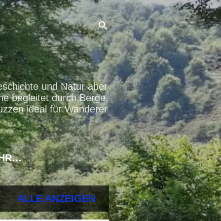
eschichte und Natur aber
ne begleitet durch Berge,
uzzen ideal für Wanderer
HR…
ALLE ANZEIGEN