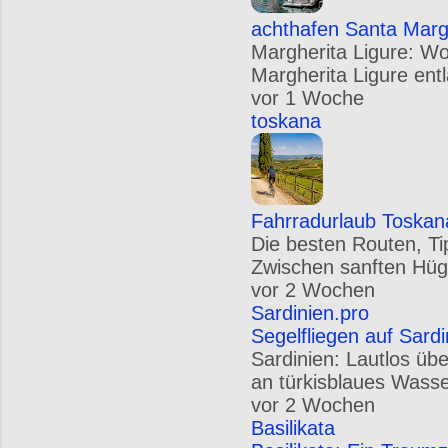
achthafen Santa Margh
Margherita Ligure: W
Margherita Ligure entl
vor 1 Woche
toskana
Fahrradurlaub Toskan
Die besten Routen, Ti
Zwischen sanften Hügel
vor 2 Wochen
Sardinien.pro
Segelfliegen auf Sard
Sardinien: Lautlos üb
an türkisblaues Wasse
vor 2 Wochen
Basilikata