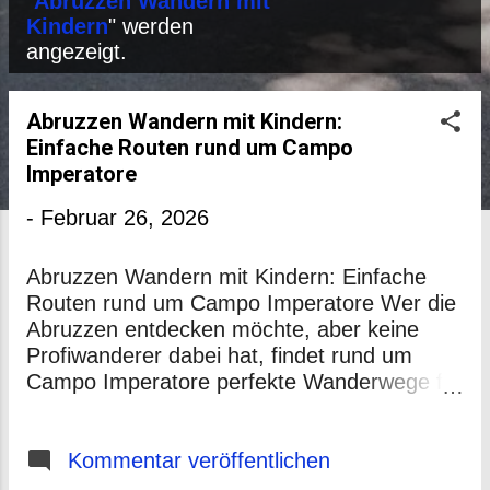
P
"
Abruzzen Wandern mit
Kindern
" werden
o
angezeigt.
s
t
Abruzzen Wandern mit Kindern:
s
Einfache Routen rund um Campo
Imperatore
-
Februar 26, 2026
Abruzzen Wandern mit Kindern: Einfache
Routen rund um Campo Imperatore Wer die
Abruzzen entdecken möchte, aber keine
Profiwanderer dabei hat, findet rund um
Campo Imperatore perfekte Wanderwege für
Anfänger und Familien. Hier gibt es keine
steilen Kletterpartien – nur Natur,
Panoramablicke und Wege, die auch Kinder
Kommentar veröffentlichen
oder ältere Wanderer gut schaffen. Campo