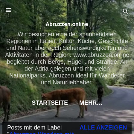
Direkt zum Hauptbereich
Abruzzen.online
Wir besuchen eine der spannendsten
Regionen in Italien. Kultur, Küche, Geschichte
und Natur aber auch Sehenswürdigkeiten und
Aktivitäten in der Region. www.abruzzen.online
begleitet durch Berge, Hügel und Strände. An
der Adria gelegen und mit vielen
Nationalparks. Abruzzen ideal für Wanderer
und Naturliebhaber.
STARTSEITE
MEHR…
Posts mit dem Label
ALLE ANZEIGEN