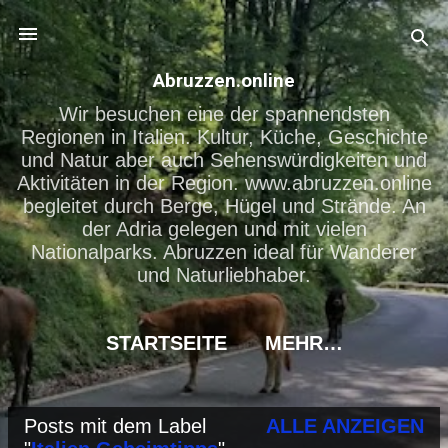
Direkt zum Hauptbereich
Abruzzen.online
Wir besuchen eine der spannendsten
Regionen in Italien. Kultur, Küche, Geschichte
und Natur aber auch Sehenswürdigkeiten und
Aktivitäten in der Region. www.abruzzen.online
begleitet durch Berge, Hügel und Strände. An
der Adria gelegen und mit vielen
Nationalparks. Abruzzen ideal für Wanderer
und Naturliebhaber.
STARTSEITE
MEHR…
Posts mit dem Label
ALLE ANZEIGEN