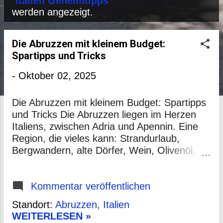
P
"
Italien Geheimtipps
"
werden angezeigt.
o
s
Die Abruzzen mit kleinem Budget:
t
Spartipps und Tricks
s
-
Oktober 02, 2025
Die Abruzzen mit kleinem Budget: Spartipps
und Tricks Die Abruzzen liegen im Herzen
Italiens, zwischen Adria und Apennin. Eine
Region, die vieles kann: Strandurlaub,
Bergwandern, alte Dörfer, Wein, Olivenöl,
Naturparks. Und das alles, ohne dass dein
Konto dabei kollabiert. Wer genau hinsieht,
merkt schnell: Die Abruzzen gehören zu den
Kommentar veröffentlichen
günstigeren Ecken Italiens – fernab vom
Standort:
Abruzzen, Italien
Massentourismus von Toskana, Gardasee
WEITERLESEN »
oder Rom. Dieser Text ist kein rosaroter