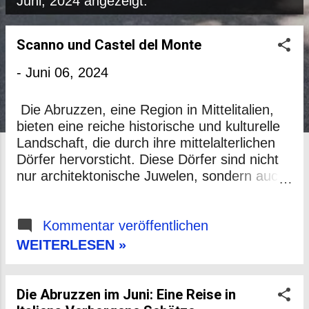
P
Juni, 2024 angezeigt.
o
s
Scanno und Castel del Monte
t
-
Juni 06, 2024
s
Die Abruzzen, eine Region in Mittelitalien,
bieten eine reiche historische und kulturelle
Landschaft, die durch ihre mittelalterlichen
Dörfer hervorsticht. Diese Dörfer sind nicht
nur architektonische Juwelen, sondern auch
Zeugnisse einer lebendigen Geschichte und
Kultur. In diesem Beitrag werden die Dörfer
Scanno, Castel del Monte und Santo
Kommentar veröffentlichen
Stefano di Sessanio untersucht. Diese Orte
WEITERLESEN »
bieten ein faszinierendes Bild des Lebens
und der Kultur in den Abruzzen und tragen
zur Identität und dem Erbe der Region bei.
Die Abruzzen im Juni: Eine Reise in
Scanno Geschichte und Architektur Scanno,