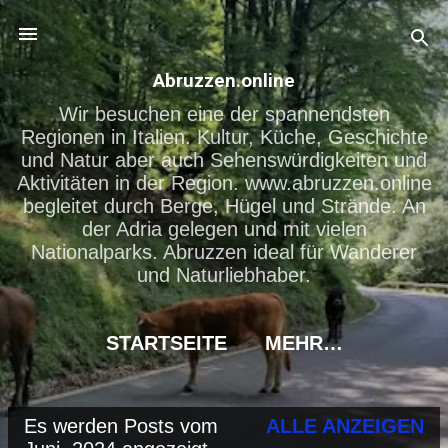
Direkt zum Hauptbereich
Abruzzen.online
Wir besuchen eine der spannendsten
Regionen in Italien. Kultur, Küche, Geschichte
und Natur aber auch Sehenswürdigkeiten und
Aktivitäten in der Region. www.abruzzen.online
begleitet durch Berge, Hügel und Strände. An
der Adria gelegen und mit vielen
Nationalparks. Abruzzen ideal für Wanderer
und Naturliebhaber.
STARTSEITE
MEHR…
Es werden Posts vom
ALLE ANZEIGEN