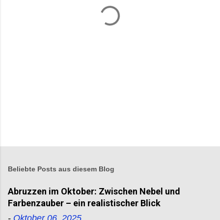
t
a
r
e
Beliebte Posts aus diesem Blog
Abruzzen im Oktober: Zwischen Nebel und
Farbenzauber – ein realistischer Blick
-
Oktober 06, 2025