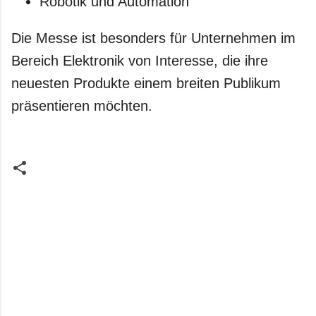
Robotik und Automation
Die Messe ist besonders für Unternehmen im
Bereich Elektronik von Interesse, die ihre
neuesten Produkte einem breiten Publikum
präsentieren möchten.
K
o
m
m
e
n