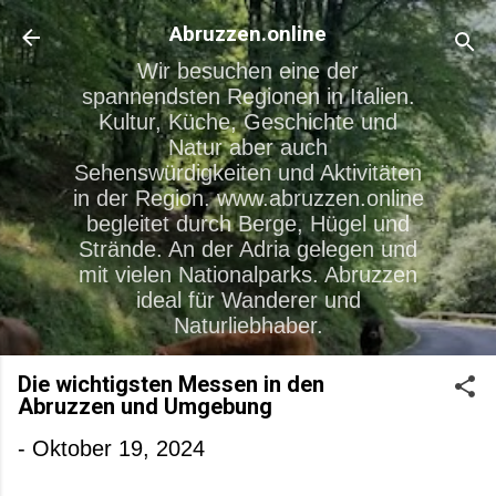
Direkt zum Hauptbereich
Abruzzen.online
Wir besuchen eine der
spannendsten Regionen in Italien.
Kultur, Küche, Geschichte und
Natur aber auch
Sehenswürdigkeiten und Aktivitäten
in der Region. www.abruzzen.online
begleitet durch Berge, Hügel und
Strände. An der Adria gelegen und
mit vielen Nationalparks. Abruzzen
ideal für Wanderer und
Naturliebhaber.
Die wichtigsten Messen in den
Abruzzen und Umgebung
-
Oktober 19, 2024