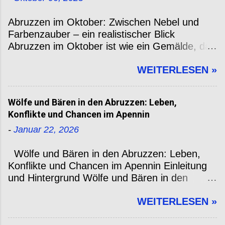
Abruzzen im Oktober: Zwischen Nebel und
Farbenzauber – ein realistischer Blick
Abruzzen im Oktober ist wie ein Gemälde, das
sich laufend verändert. Küste, Berge, Dörfer –
WEITERLESEN »
alles wirkt etwas ruhiger, etwas ehrlicher. Nicht
perfekt sommerlich, aber – subjektiv – gerade
deshalb reizvoll. Hier sind was Wetter-, Natur-
Wölfe und Bären in den Abruzzen: Leben,
und Reisetipps, persönliche Erfahrungen und
Konflikte und Chancen im Apennin
eine FAQ, damit du einschätzen kannst, ob
-
Januar 22, 2026
Abruzzen im Oktober was für dich sind. Klima
& Wetter Tagsüber liegen die Temperaturen
Wölfe und Bären in den Abruzzen: Leben,
meist zwischen 15 °C und 20 °C , besonders
Konflikte und Chancen im Apennin Einleitung
Anfang und Mitte Oktober. Nachts wird’s
und Hintergrund Wölfe und Bären in den
kühler – oft unter 10 °C, manchmal gegen 7-8
Abruzzen sind kein Naturmärchen, sondern
°C, je nach Höhenlage. Regen gibt’s an etwa
WEITERLESEN »
gelebte Realität. Wer in den zentralen Apennin
7-8 Tagen des Monats. Insgesamt fällt nicht
reist, begegnet einer Kulturlandschaft, die seit
übermäßig viel Wasser – etwa 35-40 mm oder