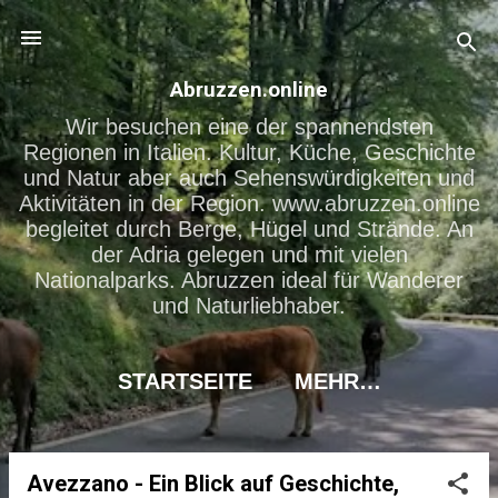
Direkt zum Hauptbereich
Abruzzen.online
Wir besuchen eine der spannendsten
Regionen in Italien. Kultur, Küche, Geschichte
und Natur aber auch Sehenswürdigkeiten und
Aktivitäten in der Region. www.abruzzen.online
begleitet durch Berge, Hügel und Strände. An
der Adria gelegen und mit vielen
Nationalparks. Abruzzen ideal für Wanderer
und Naturliebhaber.
STARTSEITE
MEHR…
Avezzano - Ein Blick auf Geschichte,