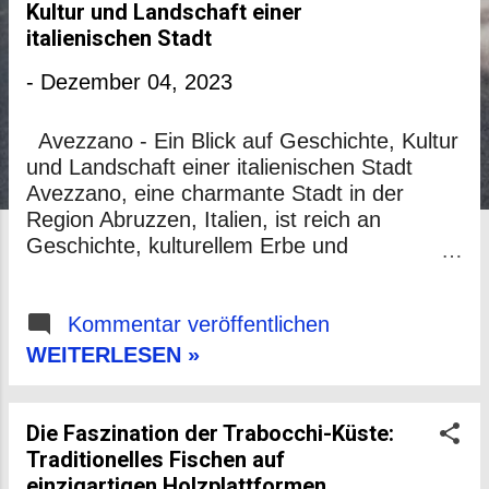
P
Kultur und Landschaft einer
o
italienischen Stadt
s
-
Dezember 04, 2023
t
Avezzano - Ein Blick auf Geschichte, Kultur
s
und Landschaft einer italienischen Stadt
Avezzano, eine charmante Stadt in der
Region Abruzzen, Italien, ist reich an
Geschichte, kulturellem Erbe und
atemberaubender Natur. Dieser Fachartikel
wirft einen genaueren Blick auf die
verschiedenen Aspekte, die Avezzano zu
Kommentar veröffentlichen
einem faszinierenden Reiseziel machen.
WEITERLESEN »
Geschichte: Die Geschichte von Avezzano
reicht bis in die Römerzeit zurück, und die
Stadt hat im Laufe der Jahrhunderte eine
Die Faszination der Trabocchi-Küste:
reiche und komplexe Vergangenheit erlebt.
Traditionelles Fischen auf
Insbesondere im 20. Jahrhundert wurde die
einzigartigen Holzplattformen