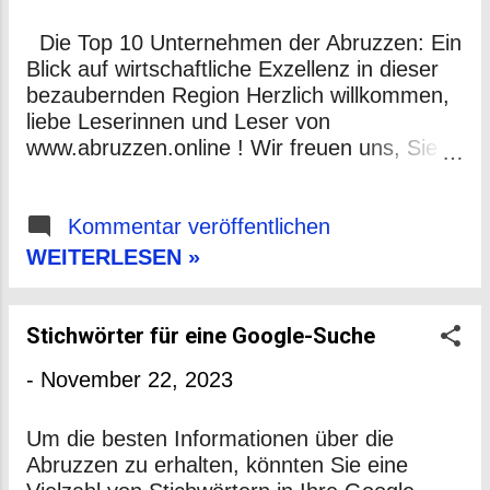
Nationalpark Abruzzen: Ein Paradies für
Naturliebhaber mit atemberaubender Flora
Die Top 10 Unternehmen der Abruzzen: Ein
und Fauna. Historische Dörfer: Pittoreske
Blick auf wirtschaftliche Exzellenz in dieser
Ortschaften wie Santo Stefano di Sessanio
bezaubernden Region Herzlich willkommen,
laden zum Verweilen ein. Monte Amaro: Der
liebe Leserinnen und Leser von
höchste Gipfel der Abruzzen. L'Aquila: Die
www.abruzzen.online ! Wir freuen uns, Sie
Hauptstadt der Region mit reicher
zu einem spannenden Einblick in die
Geschichte und beeindruc...
Wirtschaftslandschaft der Abruzzen
begrüßen zu dürfen. Diese malerische
Kommentar veröffentlichen
Region in Mittelitalien ist nicht nur für ihre
WEITERLESEN »
atemberaubende Natur und kulturellen
Schätze bekannt, sondern beheimatet auch
eine Vielzahl von Unternehmen, die durch
Stichwörter für eine Google-Suche
ihre Innovation, Qualität und Beitrag zur
-
November 22, 2023
Wirtschaftsförderung auffallen. Hier sind die
Top 10 Unternehmen, die einen
maßgeblichen Einfluss auf die Wirtschaft der
Um die besten Informationen über die
Abruzzen haben: De Cecco – Nudeln mit
Abruzzen zu erhalten, könnten Sie eine
Tradition und Qualität Das Unternehmen De