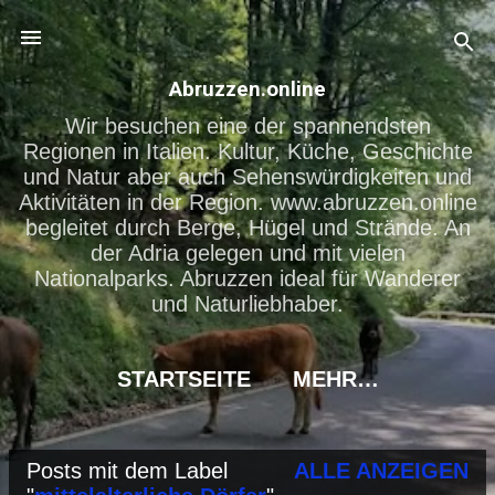
Direkt zum Hauptbereich
Abruzzen.online
Wir besuchen eine der spannendsten
Regionen in Italien. Kultur, Küche, Geschichte
und Natur aber auch Sehenswürdigkeiten und
Aktivitäten in der Region. www.abruzzen.online
begleitet durch Berge, Hügel und Strände. An
der Adria gelegen und mit vielen
Nationalparks. Abruzzen ideal für Wanderer
und Naturliebhaber.
STARTSEITE
MEHR…
Posts mit dem Label
ALLE ANZEIGEN