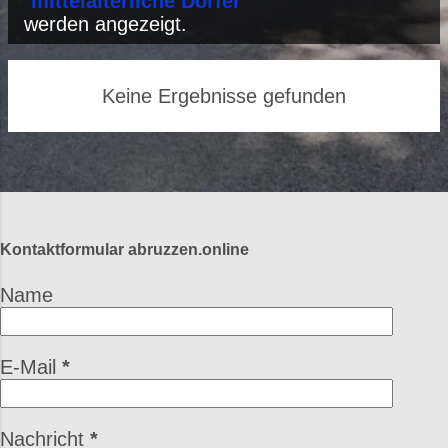
P
"
mittelalterliche Dörfer
"
werden angezeigt.
o
s
Keine Ergebnisse gefunden
t
s
Kontaktformular abruzzen.online
Name
E-Mail
*
Nachricht
*