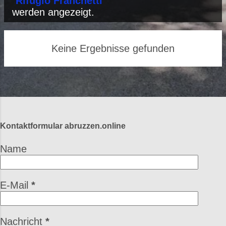
P
"
Rifugio Franchetti
"
werden angezeigt.
o
s
Keine Ergebnisse gefunden
t
s
Kontaktformular abruzzen.online
Name
E-Mail
*
Nachricht
*