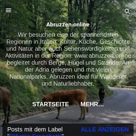
Direkt zum Hauptbereich
Abruzzen.online
Wir besuchen eine der spannendsten
Regionen in Italien. Kultur, Küche, Geschichte
und Natur aber auch Sehenswürdigkeiten und
Aktivitäten in der Region. www.abruzzen.online
begleitet durch Berge, Hügel und Strände. An
der Adria gelegen und mit vielen
Nationalparks. Abruzzen ideal für Wanderer
und Naturliebhaber.
STARTSEITE
MEHR…
Posts mit dem Label
ALLE ANZEIGEN