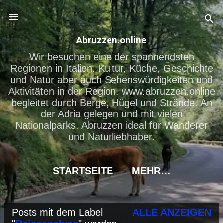
Direkt zum Hauptbereich
Abruzzen.online
Wir besuchen eine der spannendsten
Regionen in Italien. Kultur, Küche, Geschichte
und Natur aber auch Sehenswürdigkeiten und
Aktivitäten in der Region. www.abruzzen.online
begleitet durch Berge, Hügel und Strände. An
der Adria gelegen und mit vielen
Nationalparks. Abruzzen ideal für Wanderer
und Naturliebhaber.
STARTSEITE
MEHR…
Posts mit dem Label
ALLE ANZEIGEN