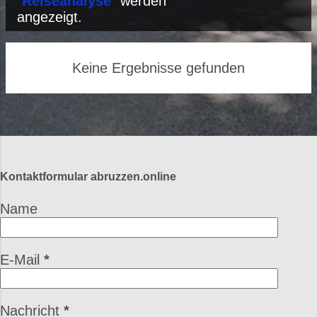
P
"
Reiseanalyse
" werden
angezeigt.
o
s
Keine Ergebnisse gefunden
t
s
Kontaktformular abruzzen.online
Name
E-Mail
*
Nachricht
*