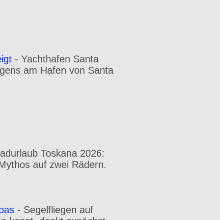
igt
-
Yachthafen Santa
orgens am Hafen von Santa
radurlaub Toskana 2026:
n Mythos auf zwei Rädern.
opas
-
Segelfliegen auf