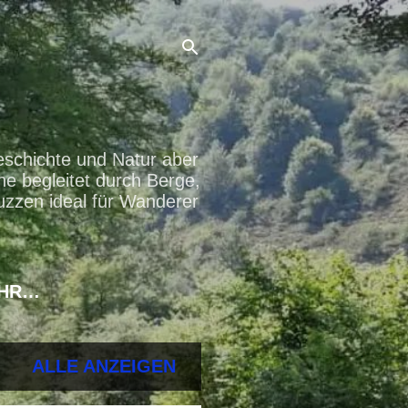
eschichte und Natur aber
ne begleitet durch Berge,
uzzen ideal für Wanderer
HR…
ALLE ANZEIGEN