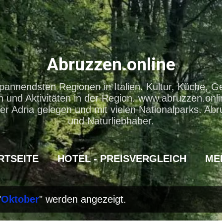
Direkt zum Hauptbereich
Abruzzen.online
pannendsten Regionen in Italien. Kultur, Küche, G
und Aktivitäten in der Region. www.abruzzen.onli
er Adria gelegen und mit vielen Nationalparks. Abr
und Naturliebhaber.
RTSEITE
HOTEL - PREISVERGLEICH
ME
"
Oktober
" werden angezeigt.