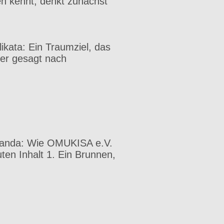
en kennt, denkt zunächst
likata: Ein Traumziel, das
uer gesagt nach
ganda: Wie OMUKISA e.V.
uten Inhalt 1. Ein Brunnen,