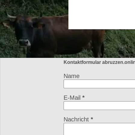
o
s
t
s
Kontaktformular abruzzen.onli
Name
E-Mail
*
Nachricht
*