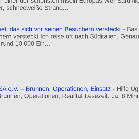
er einer der schönsten Inseln Europas Wer Sardini
r, schneeweiße Stränd...
iel, das sich vor seinen Besuchern versteckt
-
Basi
hern versteckt Ich reise oft nach Süditalien. Gena
 rund 10.000 Ein...
A e.V. – Brunnen, Operationen, Einsatz
-
Hilfe U
 Brunnen, Operationen, Realität Lesezeit: ca. 8 Min