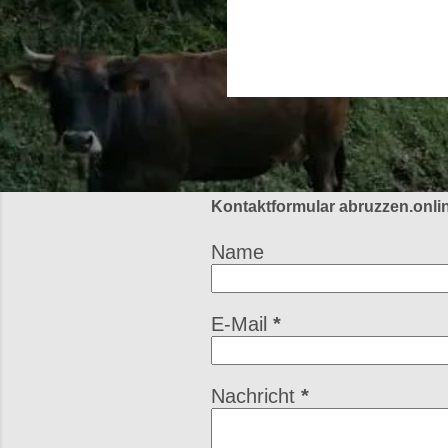
o
s
t
s
Kontaktformular abruzzen.onli
Name
E-Mail
*
Nachricht
*