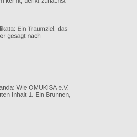
en kennt, denkt zunächst
likata: Ein Traumziel, das
uer gesagt nach
ganda: Wie OMUKISA e.V.
uten Inhalt 1. Ein Brunnen,