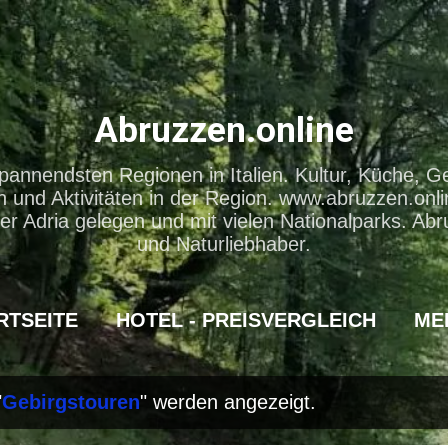
Direkt zum Hauptbereich
Abruzzen.online
pannendsten Regionen in Italien. Kultur, Küche, G
und Aktivitäten in der Region. www.abruzzen.onli
er Adria gelegen und mit vielen Nationalparks. Abr
und Naturliebhaber.
RTSEITE
HOTEL - PREISVERGLEICH
ME
"
Gebirgstouren
" werden angezeigt.