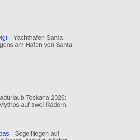
igt
-
Yachthafen Santa
orgens am Hafen von Santa
radurlaub Toskana 2026:
n Mythos auf zwei Rädern.
opas
-
Segelfliegen auf