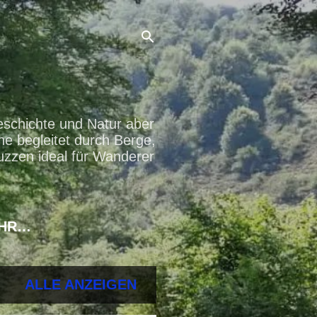
eschichte und Natur aber
ne begleitet durch Berge,
uzzen ideal für Wanderer
HR…
ALLE ANZEIGEN