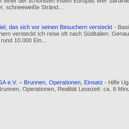
er einer der schönsten Inseln Europas Wer Sardini
r, schneeweiße Stränd...
iel, das sich vor seinen Besuchern versteckt
-
Basi
hern versteckt Ich reise oft nach Süditalien. Gena
 rund 10.000 Ein...
A e.V. – Brunnen, Operationen, Einsatz
-
Hilfe U
 Brunnen, Operationen, Realität Lesezeit: ca. 8 Min