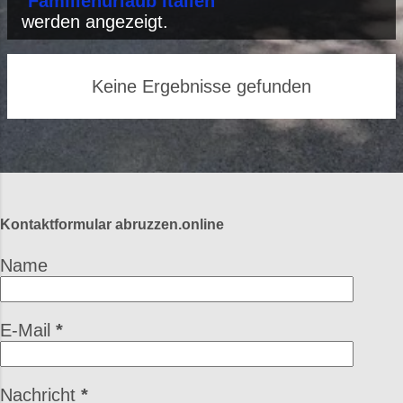
P
"
Familienurlaub Italien
"
werden angezeigt.
o
s
Keine Ergebnisse gefunden
t
s
Kontaktformular abruzzen.online
Name
E-Mail
*
Nachricht
*