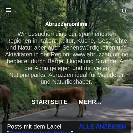
Direkt zum Hauptbereich
Abruzzen.online
Wir besuchen eine der spannendsten
Regionen in Italien. Kultur, Küche, Geschichte
und Natur aber auch Sehenswürdigkeiten und
Aktivitäten in der Region. www.abruzzen.online
begleitet durch Berge, Hügel und Strände. An
der Adria gelegen und mit vielen
Nationalparks. Abruzzen ideal für Wanderer
und Naturliebhaber.
STARTSEITE
MEHR…
Posts mit dem Label
ALLE ANZEIGEN