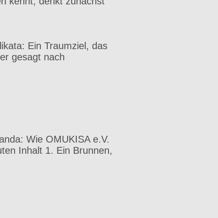
en kennt, denkt zunächst
likata: Ein Traumziel, das
uer gesagt nach
ganda: Wie OMUKISA e.V.
uten Inhalt 1. Ein Brunnen,