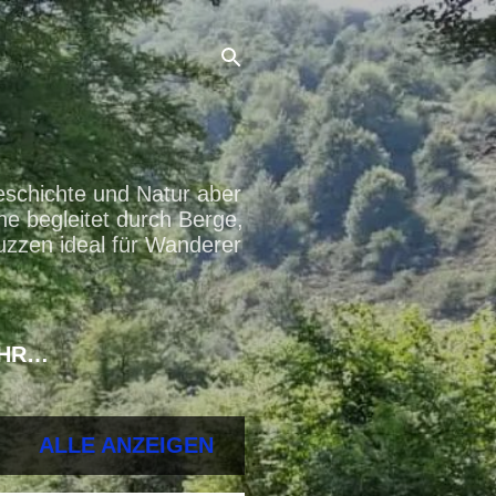
eschichte und Natur aber
ne begleitet durch Berge,
uzzen ideal für Wanderer
HR…
ALLE ANZEIGEN