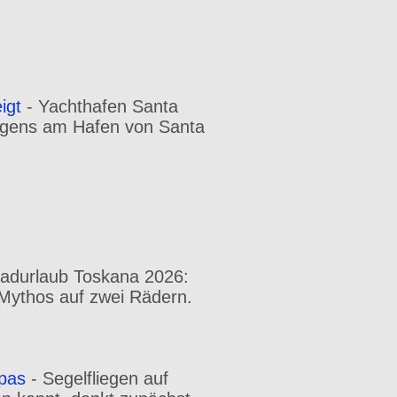
igt
-
Yachthafen Santa
orgens am Hafen von Santa
radurlaub Toskana 2026:
n Mythos auf zwei Rädern.
opas
-
Segelfliegen auf