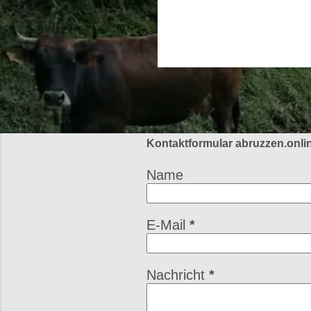
o
s
t
s
Kontaktformular abruzzen.onli
Name
E-Mail
*
Nachricht
*