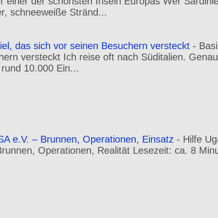
er einer der schönsten Inseln Europas Wer Sardini
r, schneeweiße Stränd...
iel, das sich vor seinen Besuchern versteckt
-
Basi
hern versteckt Ich reise oft nach Süditalien. Gena
 rund 10.000 Ein...
A e.V. – Brunnen, Operationen, Einsatz
-
Hilfe U
 Brunnen, Operationen, Realität Lesezeit: ca. 8 Min