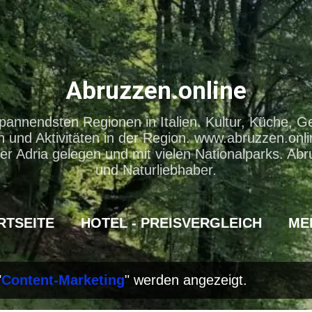
Direkt zum Hauptbereich
Abruzzen.online
pannendsten Regionen in Italien. Kultur, Küche, G
und Aktivitäten in der Region. www.abruzzen.onli
er Adria gelegen und mit vielen Nationalparks. Abr
und Naturliebhaber.
RTSEITE
HOTEL - PREISVERGLEICH
ME
"
Content-Marketing
" werden angezeigt.